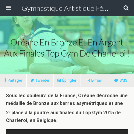
Gymnastique Artistique Féminine
Oréane En Bronze Et En Argent
Aux Finales Top Gym De Charleroi !
Partager
Tweeter
Épingler
E-mail
SMS
Sous les couleurs de la France, Oréane décroche une
médaille de Bronze aux barres asymétriques et une
e
2
place à la poutre aux finales du Top Gym 2015 de
Charleroi, en Belgique.