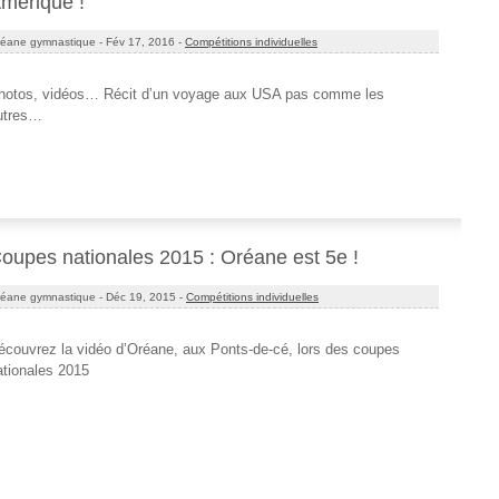
mérique !
éane gymnastique -
Fév 17, 2016 -
Compétitions individuelles
hotos, vidéos… Récit d’un voyage aux USA pas comme les
utres…
oupes nationales 2015 : Oréane est 5e !
éane gymnastique -
Déc 19, 2015 -
Compétitions individuelles
écouvrez la vidéo d’Oréane, aux Ponts-de-cé, lors des coupes
ationales 2015