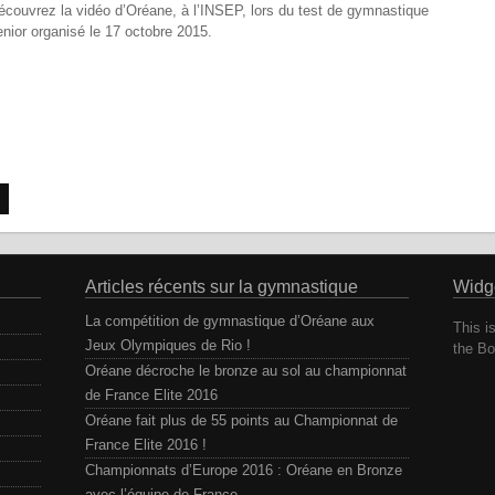
écouvrez la vidéo d’Oréane, à l’INSEP, lors du test de gymnastique
enior organisé le 17 octobre 2015.
Articles récents sur la gymnastique
Widg
La compétition de gymnastique d’Oréane aux
This is
Jeux Olympiques de Rio !
the Bo
Oréane décroche le bronze au sol au championnat
de France Elite 2016
Oréane fait plus de 55 points au Championnat de
France Elite 2016 !
Championnats d’Europe 2016 : Oréane en Bronze
avec l’équipe de France