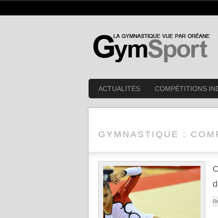
ACTUALITÉS
COMPÉTITIONS IN
GYMNASTIQUE : COMP
O
d
Or