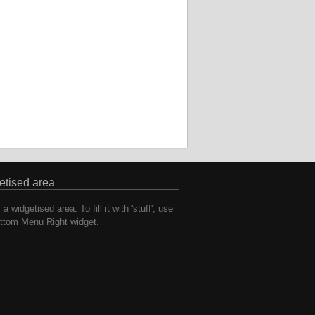
etised area
 a widgetised area. To fill it with 'stuff', use
ttom Menu Right widget.