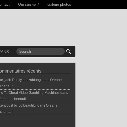
ontact
Qui suis-je ?
Galerie photos
FANS
ommentaires récents
ackjack Trustly auszahlung
dans
Oréane
chenault
w To Cheat Video Gambling Machines
dans
éane Lechenault
cent post by Lolbeautiful
dans
Oréane
chenault