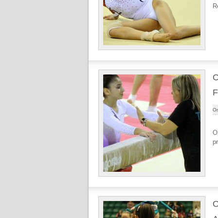
R
O
F
Or
O
p
O