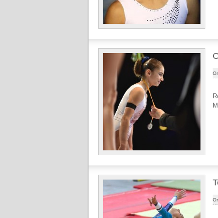
O
Or
R
M
T
Or