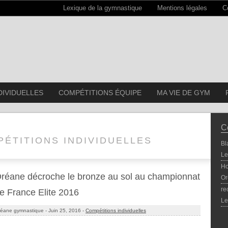
Lexique de la gymnastique
Mentions légales
C
DIVIDUELLES
COMPÉTITIONS ÉQUIPE
MA VIE DE GYM
C
ÉTITIONS INDIVIDUELLES
Bl
Le
Ho
réane décroche le bronze au sol au championnat
Or
re
e France Elite 2016
Le
éane gymnastique -
Juin 25, 2016 -
Compétitions individuelles