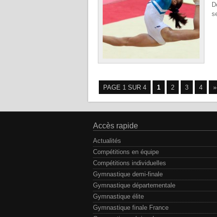
D
s
PAGE 1 SUR 4
1
2
3
4
»
Accès rapide
Actualités
Compétitions en équipe
Compétitions individuelles
Gymnastique demi-finale
Gymnastique départementale
Gymnastique élite
Gymnastique finale France