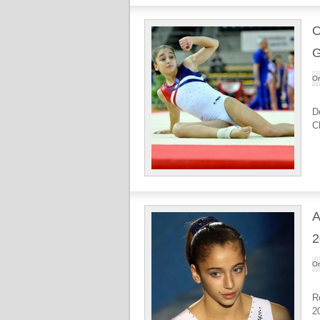
O
G
Or
D
C
A
2
Or
R
2