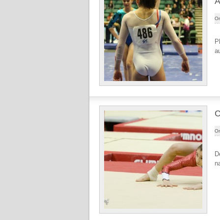
A
Or
P
a
C
Or
D
n