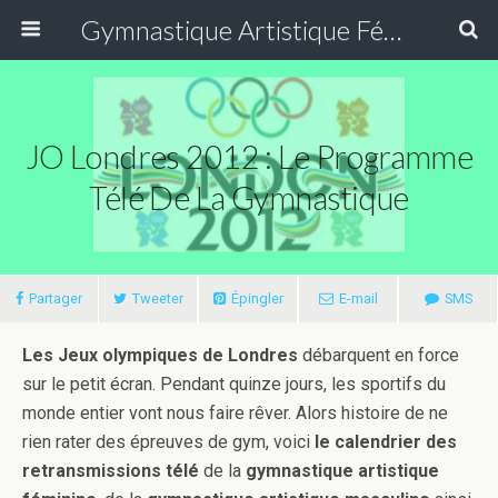
Gymnastique Artistique Féminine
JO Londres 2012 : Le Programme
Télé De La Gymnastique
Partager
Tweeter
Épingler
E-mail
SMS
Les Jeux olympiques de Londres
débarquent en force
sur le petit écran. Pendant quinze jours, les sportifs du
monde entier vont nous faire rêver. Alors histoire de ne
rien rater des épreuves de gym, voici
le calendrier des
retransmissions télé
de la
gymnastique artistique