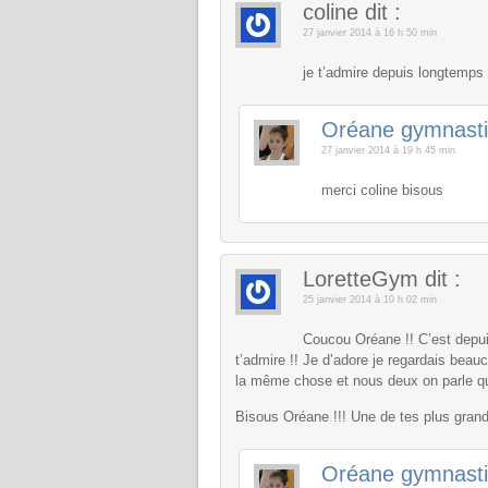
coline
dit :
27 janvier 2014 à 16 h 50 min
je t’admire depuis longtemps 
Oréane gymnast
27 janvier 2014 à 19 h 45 min
merci coline bisous
LoretteGym
dit :
25 janvier 2014 à 10 h 02 min
Coucou Oréane !! C’est depui
t’admire !! Je d’adore je regardais beau
la même chose et nous deux on parle qu
Bisous Oréane !!! Une de tes plus grand
Oréane gymnast