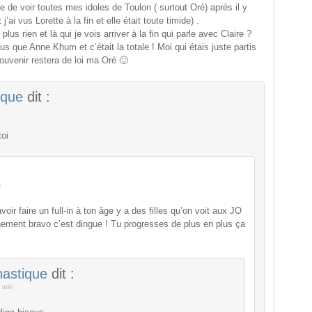
e de voir toutes mes idoles de Toulon ( surtout Oré) après il y
’ai vus Lorette à la fin et elle était toute timide) .
plus rien et là qui je vois arriver à la fin qui parle avec Claire ?
lus que Anne Khum et c’était la totale ! Moi qui étais juste partis
ouvenir restera de loi ma Oré 🙂
ique
dit :
toi
n
voir faire un full-in à ton âge y a des filles qu’on voit aux JO
ement bravo c’est dingue ! Tu progresses de plus en plus ça
astique
dit :
 min