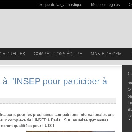
Lexique de la gymnastique
Mentions légales
C
DIVIDUELLES
COMPÉTITIONS ÉQUIPE
MA VIE DE GYM
C
 à l’INSEP pour participer à
ho
Or
on
Le
Bl
ifications pour les prochaines compétitions internationales ont
Le
igieux complexe de l’INSEP à Paris. Sur les seize gymnastes
seront qualifiées pour l’U13 !