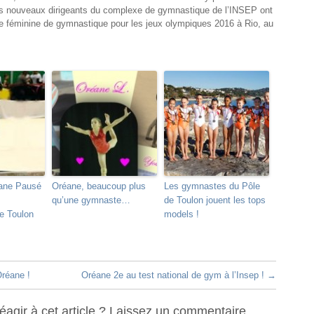
Les nouveaux dirigeants du complexe de gymnastique de l’INSEP ont
nce féminine de gymnastique pour les jeux olympiques 2016 à Rio, au
ane Pausé
Oréane, beaucoup plus
Les gymnastes du Pôle
qu’une gymnaste…
de Toulon jouent les tops
e Toulon
models !
Oréane !
Oréane 2e au test national de gym à l’Insep !
→
agir à cet article ? Laissez un commentaire