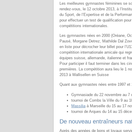
Les meilleures gymnastes féminines se s
rendez-vous, le 12 octobre 2013, à l’Instit
du Sport, de l’Expertise et de la Performa
pour effectuer un test de qualification pou
compétitions internationales.
Les gymnastes nées en 2000 (Oréane, O
Pausé, Morgane Detrez, Mathilde Dal Zovo
en liste pour décrocher leur billet pour l’U
compétition internationale amicale qui reg
équipes suisse, allemande, italienne et fr
Pour participer il faut terminer dans les ci
premières. La compétition aura lieu le 1 
2013 à Wallisellen en Suisse
Quant aux gymnastes nées entre 1997 et 19
Gymnasiade du 22 novembre au 7 dé
tournoi de Combs la Ville du 9 au 
Massilia
à Marseille du 15 au 17 n
tournoi de Arques du 14 au 15 déc
De nouveau entraîneurs nat
Après des années de bons et loyaux servic