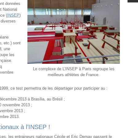
ont données
ut National
nce (
INSEP
)
r diverses
céane
, etc.) sont
13, une
roupe les
ançaise.
nq
Le complexe de L’INSEP à Paris regroupe les
novembre
meilleurs athlètes de France.
99, ce test permettra de les départager pour participer au :
cembre 2013 à Brasilia, au Brésil ;
10 novembre 2013 ;
ovembre 2013 ;
embre 2013.
ionaux à l’INSEP !
es, les entraineurs nationaux Cécile et Eric Demay passent le