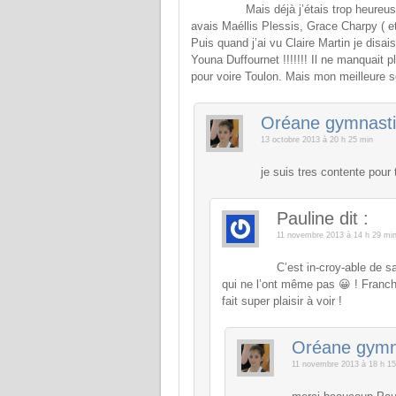
Mais déjà j’étais trop heureus
avais Maéllis Plessis, Grace Charpy ( et j
Puis quand j’ai vu Claire Martin je disais 
Youna Duffournet !!!!!!! Il ne manquait p
pour voire Toulon. Mais mon meilleure s
Oréane gymnast
13 octobre 2013 à 20 h 25 min
je suis tres contente pour 
Pauline
dit :
11 novembre 2013 à 14 h 29 mi
C’est in-croy-able de sa
qui ne l’ont même pas 😀 ! Franch
fait super plaisir à voir !
Oréane gymn
11 novembre 2013 à 18 h 15