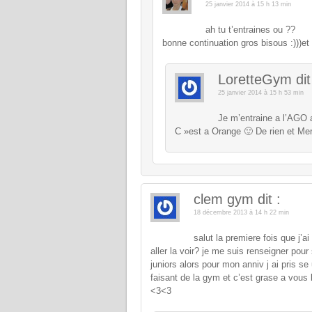
25 janvier 2014 à 15 h 13 min
ah tu t’entraines ou ??
bonne continuation gros bisous :)))et
LoretteGym
dit
25 janvier 2014 à 15 h 53 min
Je m’entraine a l’AGO 
C »est a Orange 🙂 De rien et Mer
clem gym
dit :
18 décembre 2013 à 14 h 22 min
salut la premiere fois que j’a
aller la voir? je me suis renseigner pou
juniors alors pour mon anniv j ai pris se
faisant de la gym et c’est grase a vous 
<3<3