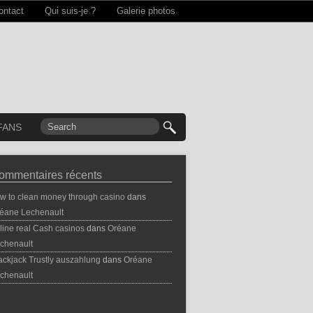
ontact
Qui suis-je ?
Galerie photos
FANS
ommentaires récents
w to clean money through casino
dans
éane Lechenault
line real Cash casinos
dans
Oréane
chenault
ackjack Trustly auszahlung
dans
Oréane
chenault