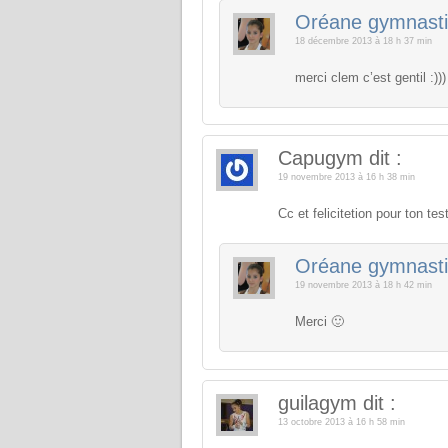
Oréane gymnast
18 décembre 2013 à 18 h 37 min
merci clem c’est gentil :))
Capugym
dit :
19 novembre 2013 à 16 h 38 min
Cc et felicitetion pour ton tes
Oréane gymnast
19 novembre 2013 à 18 h 42 min
Merci 🙂
guilagym
dit :
13 octobre 2013 à 16 h 58 min