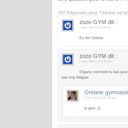
260 Réponses
pour “Oréane est en 
zozo GYM
dit :
7 mars 2014 à 21 h 06 min
Eu dsl Oréane
zozo GYM
dit :
7 mars 2014 à 21 h 05 min
Organe comment tu fais pour 
pas trop fatiguer
Oréane gymnast
8 mars 2014 à 16 h 45 min
je gére :))