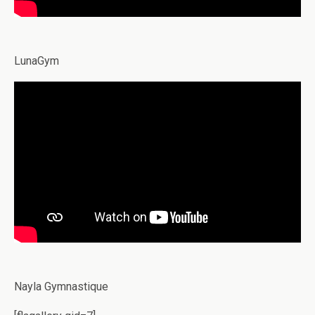
LunaGym
Nayla Gymnastique