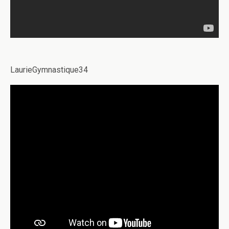
LaurieGymnastique34