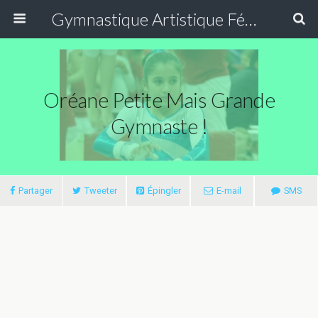
Gymnastique Artistique Féminine
Oréane Petite Mais Grande
Gymnaste !
Partager
Tweeter
Épingler
E-mail
SMS