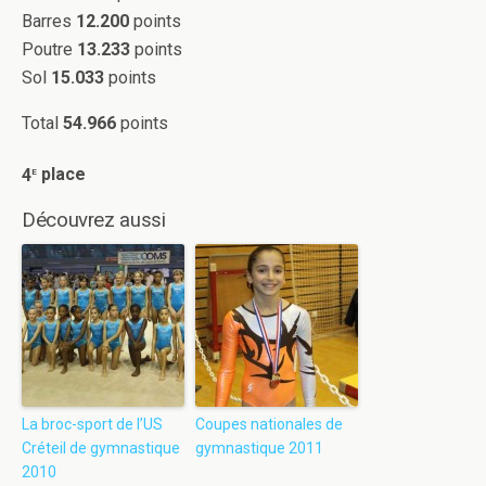
Barres
12.200
points
Poutre
13.233
points
Sol
15.033
points
Total
54.966
points
e
4
place
Découvrez aussi
La broc-sport de l’US
Coupes nationales de
Créteil de gymnastique
gymnastique 2011
2010