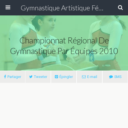
Gymnastique Artistique Féminine
Championnat Régional De
Gymnastique Par Équipes 2010
Partager
Tweeter
Épingler
E-mail
SMS