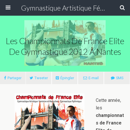
Gymnastique Artistique Féminine
Les Championnats De France Elite
De Gymnastique 2012 À Nantes
Partager
Tweeter
Épingler
E-mail
SMS
Cette année,
les
championnat
s de France