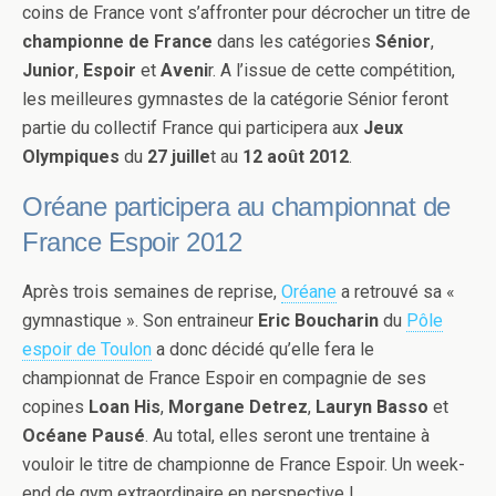
coins de France vont s’affronter pour décrocher un titre de
championne de France
dans les catégories
Sénior
,
Junior
,
Espoir
et
Aveni
r. A l’issue de cette compétition,
les meilleures gymnastes de la catégorie Sénior feront
partie du collectif France qui participera aux
Jeux
Olympiques
du
27 juille
t au
12 août 2012
.
Oréane participera au championnat de
France Espoir 2012
Après trois semaines de reprise,
Oréane
a retrouvé sa «
gymnastique ». Son entraineur
Eric Boucharin
du
Pôle
espoir de Toulon
a donc décidé qu’elle fera le
championnat de France Espoir en compagnie de ses
copines
Loan His
,
Morgane Detrez
,
Lauryn Basso
et
Océane Pausé
. Au total, elles seront une trentaine à
vouloir le titre de championne de France Espoir. Un week-
end de gym extraordinaire en perspective !