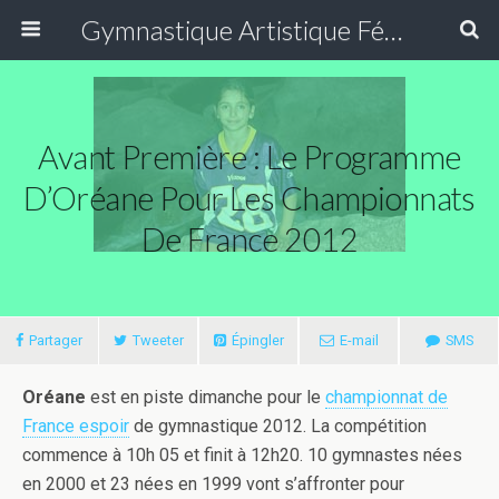
Gymnastique Artistique Féminine
Avant Première : Le Programme
D’Oréane Pour Les Championnats
De France 2012
Partager
Tweeter
Épingler
E-mail
SMS
Oréane
est en piste dimanche pour le
championnat de
France espoir
de gymnastique 2012. La compétition
commence à 10h 05 et finit à 12h20. 10 gymnastes nées
en 2000 et 23 nées en 1999 vont s’affronter pour