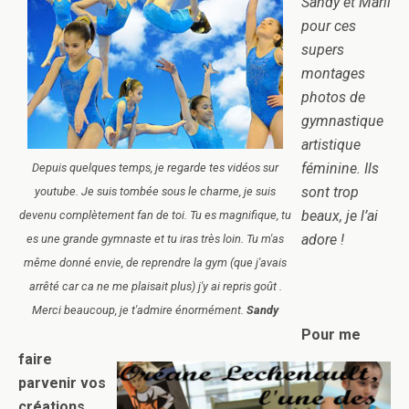
Sandy et Marii
pour ces
supers
montages
photos de
gymnastique
artistique
féminine. Ils
Depuis quelques temps, je regarde tes vidéos sur
sont trop
youtube. Je suis tombée sous le charme, je suis
beaux, je l’ai
devenu complètement fan de toi. Tu es magnifique, tu
adore !
es une grande gymnaste et tu iras très loin. Tu m'as
même donné envie, de reprendre la gym (que j'avais
arrêté car ca ne me plaisait plus) j'y ai repris goût .
Merci beaucoup, je t'admire énormément.
Sandy
Pour me
faire
parvenir vos
créations