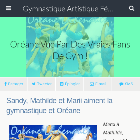
Gymnastique Artistique Féminine
Oréane Vue Par Des Vraies Fans
De Gym !
Partager
Tweeter
Épingler
E-mail
SMS
Sandy, Mathilde et Marii aiment la
gymnastique et Oréane
Merci à
Mathilde,